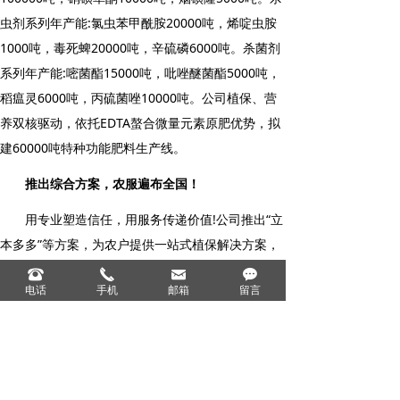
虫剂系列年产能:氯虫苯甲酰胺20000吨，烯啶虫胺
1000吨，毒死蜱20000吨，辛硫磷6000吨。杀菌剂
系列年产能:嘧菌酯15000吨，吡唑醚菌酯5000吨，
稻瘟灵6000吨，丙硫菌唑10000吨。公司植保、营
养双核驱动，依托EDTA螯合微量元素原肥优势，拟
建60000吨特种功能肥料生产线。
推出综合方案，农服遍布全国！
用专业塑造信任，用服务传递价值!公司推出“立
本多多”等方案，为农户提供一站式植保解决方案，
让农业生产高效便捷，让农业种植收获多多。从南
뀰
끅
낂
끁
电话
手机
邮箱
留言
到北，从东到西，我们深入田间，了解种植需求，
提供全方位的技术支持，助力用户增产增收！
以绿色农业为使命，引领行业新风尚！
未来已来，立本作物正以前所未有的速度，推