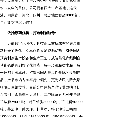
来，以国家定点生产农药企业的身份，肩负起保障
农业安全的重任。公司拥有四大生产基地，连云
港、内蒙古、河北、四川，总占地面积超8000亩，
年产能突破50万吨！
依托原药优势，打造制剂航母!
身处数字化时代，科技正以前所未有的速度推
动社会的进化，立本作物立足资源优势，引进国内
顶尖制剂生产设备和生产工艺，从智能化产线到自
动化仓储再到数字化物流，每一步都精益求精，每
一环都力求卓越。打造出国内最具性价比的制剂产
品，产品市场占有率行业领先，更为农民的降负增
收做出卓越贡献。目前公司原药产品涵盖:除草剂、
杀虫剂、杀菌剂三大系列。其中除草剂系列年产能:
草铵膦75000吨，精草铵膦80000吨，草甘膦50000
吨，莠去津、莠灭净、扑草净、特丁津等三嗪类
100000吨，硝磺草酮10000吨，烟磺隆5000吨。杀