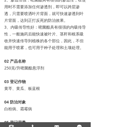
用时不需要添加任何渗透剂，即可以跨层渗
透，只需要喷洒叶片背面，就可快速渗透到叶
片背面，达到正打反死的防治效果。
3、内吸传导性好：嘧菌酯具有很强的内吸传导
性，一般施药后能快速被叶片、茎秆和根系吸
收并快速传导到植株的各个部位，因此，不但
能用于喷雾，也可用于种子处理和土壤处理。
0
2
产品名称
250克/升嘧菌酯悬浮剂
0
3
登记作物
黄芩、黄瓜、板蓝根
04
防治对象
白粉病、霜霉病
05
登记用量
뀰
끅
낂
끁