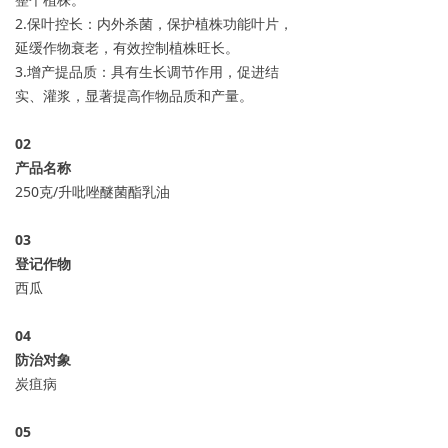
2.保叶控长：内外杀菌，保护植株功能叶片，
延缓作物衰老，有效控制植株旺长。
3.增产提品质：具有生长调节作用，促进结
实、灌浆，显著提高作物品质和产量。
0
2
产品名称
250克/升吡唑醚菌酯乳油
0
3
登记作物
西瓜
04
防治对象
炭疽病
05