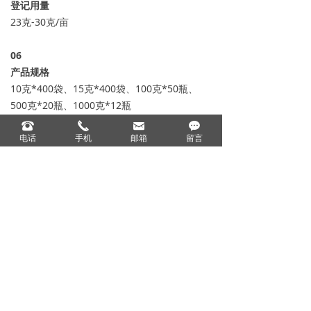
登记用量
23克-30克/亩
06
产品规格
10克*400袋、15克*400袋、100克*50瓶、
500克*20瓶、1000克*12瓶
뀰
끅
낂
끁
电话
手机
邮箱
留言
产品标签
上一个：
50%己唑醇水分散粒剂
ꄴ
下一个：
无
ꄲ