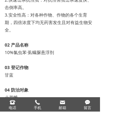
击倒率高。
3.安全性高：对各种作物、作物的各个生育
期，四倍浓度下均无药害发生且对有益生物安
全。
0
2
产品名称
10%氯虫苯·虱螨脲悬浮剂
0
3
登记作物
甘蓝
04
防治对象
小菜蛾
뀰
끅
낂
끁
电话
手机
邮箱
留言
05
登记用量
20-30毫升/亩
上一个：
200克/升氯虫苯甲酰胺悬浮剂
ꄴ