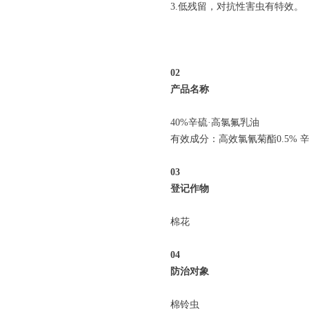
3.低残留，对抗性害虫有特效。
0
2
产品名称
40%辛硫·高氯氟乳油
有效成分：高效氯氰菊酯0.5% 辛硫
0
3
登记作物
棉花
04
防治对象
棉铃虫