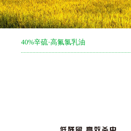
40%辛硫·高氟氯乳油