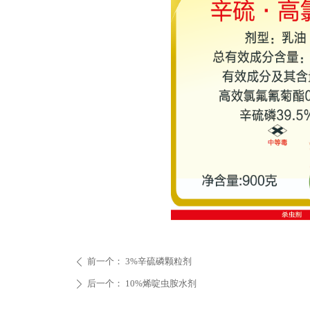
前一个：
3%辛硫磷颗粒剂
ꄴ
后一个：
10%烯啶虫胺水剂
ꄲ