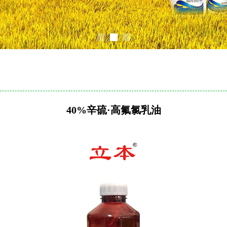
40%辛硫·高氟氯乳油