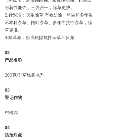
附着性能强，三强合一，除草更快。
2.针对准：灭生除草,有效防除一年生和多年生
禾本科杂草、阔叶杂草、多年生抗性杂草，除
草更准。
3.除草狠：彻底根除抗性杂草不反弹。
0
2
产品名称
200克/升草铵膦水剂
0
3
登记作物
柑橘园
04
防治对象