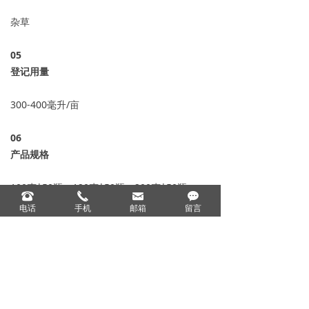
杂草
05
登记用量
300-400毫升/亩
06
产品规格
100克*50瓶、120克*50瓶、200克*50瓶、
뀰
끅
낂
끁
1000克*12瓶、5千克*4桶、20千克；
电话
手机
邮箱
留言
产品标签