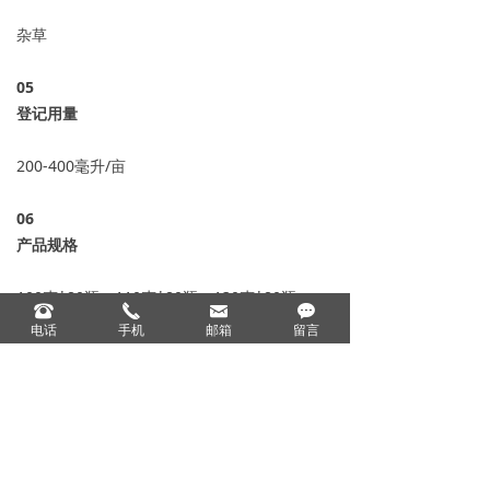
杂草
05
登记用量
200-400毫升/亩
06
产品规格
100克*80瓶、110克*80瓶、130克*80瓶、
뀰
끅
낂
끁
150克*80瓶、1000克*12瓶、5千克*4桶
电话
手机
邮箱
留言
产品标签