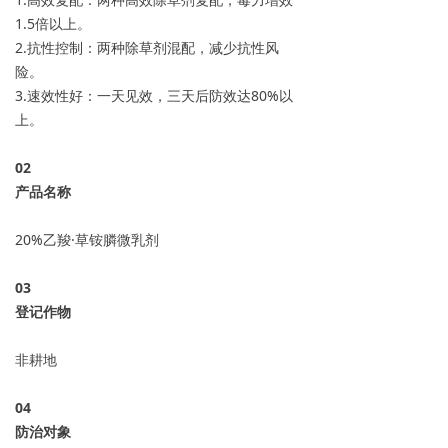
1.5倍以上。
2.抗性控制：两种除草剂混配，减少抗性风
险。
3.速效性好：一天见效，三天后防效达80%以
上。
0
2
产品名称
20%乙羧·草铵膦微乳剂
0
3
登记作物
非耕地
04
防治对象