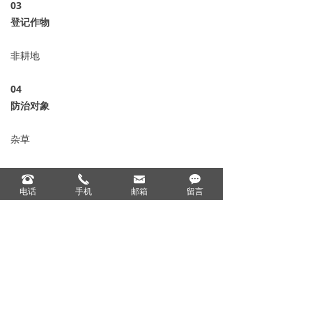
0
3
登记作物
非耕地
04
防治对象
杂草
05
뀰
끅
낂
끁
登记用量
电话
手机
邮箱
留言
200-400毫升/亩
06
产品规格
120克*50瓶、200克*50瓶、1000克*12瓶、5