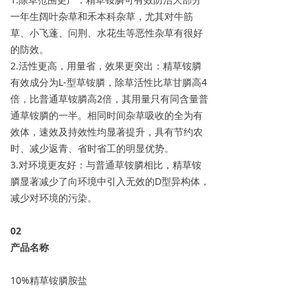
一年生阔叶杂草和禾本科杂草，尤其对牛筋
草、小飞蓬、问荆、水花生等恶性杂草有很好
的防效。
2.活性更高，用量省，效果更突出：精草铵膦
有效成分为L-型草铵膦，除草活性比草甘膦高4
倍，比普通草铵膦高2倍，其用量只有同含量普
通草铵膦的一半。相同时间杂草吸收的全为有
效体，速效及持效性均显著提升，具有节约农
时、减少返青、省时省工的明显优势。
3.对环境更友好：与普通草铵膦相比，精草铵
膦显著减少了向环境中引入无效的D型异构体，
减少对环境的污染。
0
2
产品名称
10%精草铵膦胺盐