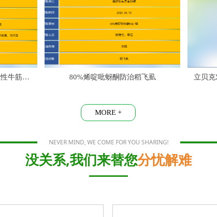
80%烯啶吡蚜酮防治稻飞虱
立贝克对白粉虱
MORE +
NEVER MIND, WE COME FOR YOU SHARING!
没关系,我们来替您
分忧解难