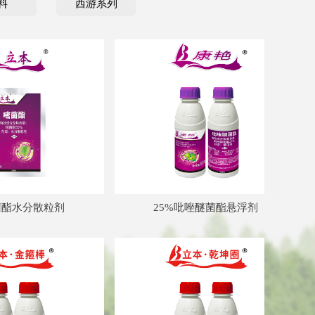
料
西游系列
넲
散粒剂
25%吡唑醚菌酯悬浮剂