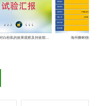
넲
的效果观察及持效期观
海州狮树桃蚜试验汇报
察