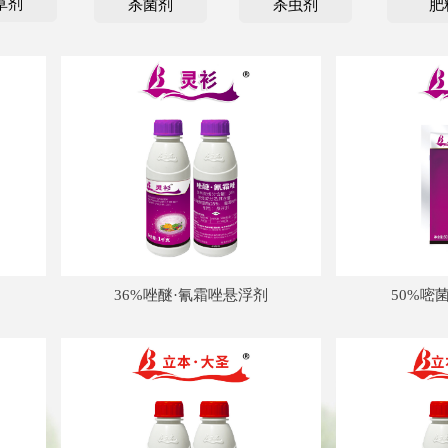
草剂
杀菌剂
杀虫剂
肥
36%唑醚·氰霜唑悬浮剂
50%嘧菌酯水分