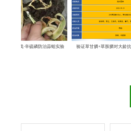
넳
霜霉病试
试验汇报
试验报告
氰戊·辛硫磷防治蒜蛆实验
验证草甘膦+草胺膦对大龄抗性牛筋草
防效