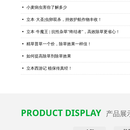
넷
小麦病虫害你了解多少
넷
立本·大圣|虫卵双杀，持效护航作物丰收！
넷
立本·牛魔王 | 抗性杂草“终结者”，高效除草更省心！
넷
精草普草一个价，除草效果一样佳！
넷
如何提高除草剂除草效果
넷
立本西游记 植保传真经！
PRODUCT DISPLAY
产品展