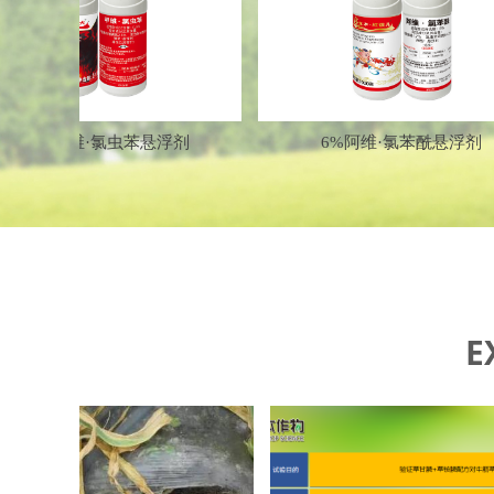
넳
胺双联袋
悬浮剂
粒剂
乳油
肥料
剂
剂
剂
剂
%甲维·氯虫苯悬浮剂
6%阿维·氯苯酰悬浮剂
E