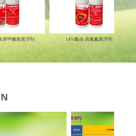
넲
胺悬浮剂
14%氯虫·高氯氟悬浮剂
ON